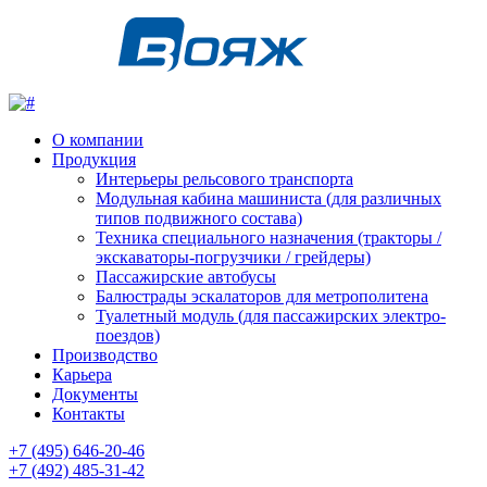
О компании
Продукция
Интерьеры рельсового транспорта
Модульная кабина машиниста (для различных
типов подвижного состава)
Техника специального назначения (тракторы /
экскаваторы-погрузчики / грейдеры)
Пассажирские автобусы
Балюстрады эскалаторов для метрополитена
Туалетный модуль (для пассажирских электро-
поездов)
Производство
Карьера
Документы
Контакты
+7 (495) 646-20-46
+7 (492) 485-31-42